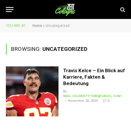
YOU ARE AT:
Home
»
Uncategorized
BROWSING:
UNCATEGORIZED
Travis Kelce – Ein Blick auf
Karriere, Fakten &
Bedeutung
By
MAIL.CELEBRITYTIME@GMAIL.COM
November 26, 2025
0