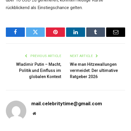
rückblickend als Einstiegschance gelten.
Facebook
Twitter
Pinterest
LinkedIn
Tumblr
Email
PREVIOUS ARTICLE
NEXT ARTICLE
Wladimir Putin – Macht,
Wie man Hitzewallungen
Politik und Einfluss im
vermeidet: Der ultimative
globalen Kontext
Ratgeber 2026
mail.celebritytime@gmail.com
Website