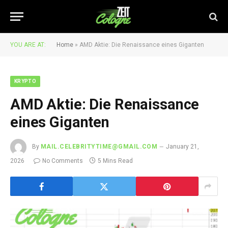
YOU ARE AT:
Home
»
AMD Aktie: Die Renaissance eines Giganten
KRYPTO
AMD Aktie: Die Renaissance
eines Giganten
By
MAIL.CELEBRITYTIME@GMAIL.COM
January 21,
2026
No Comments
5 Mins Read